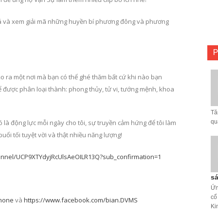
 và xem giải mã những huyền bí phương đông và phương
P
ạo ra một nơi mà bạn có thể ghé thăm bất cứ khi nào bạn
hể được phân loại thành: phong thủy, tử vi, tướng mệnh, khoa
Tă
ó là động lực mỗi ngày cho tôi, sự truyền cảm hứng để tôi làm
qu
ổi tối tuyệt vời và thật nhiều năng lượng!
annel/UCP9XTYdyjRcUlsAeOILR13Q?sub_confirmation=1
sá
Ứn
cổ
hone
và
https://www.facebook.com/bian.DVMS
Ki