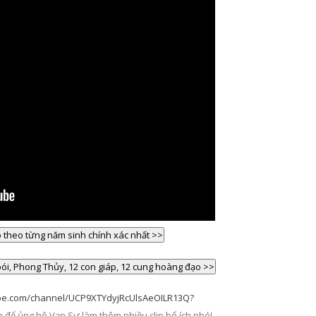
be.com/channel/UCP9XTYdyjRcUlsAeOILR13Q?
uận để ủng hộ Vạn Sự làm thêm nhiều clip bổ ích nhé!