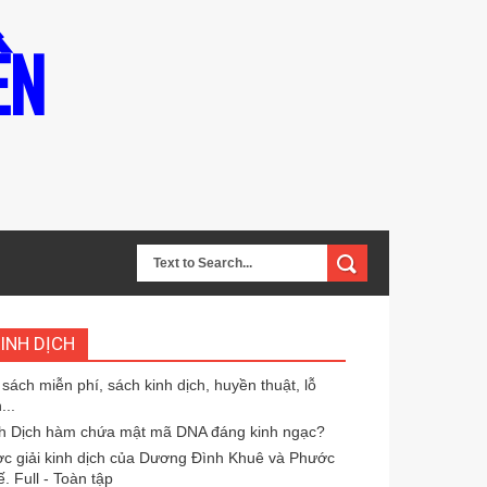
ỀN
INH DỊCH
 sách miễn phí, sách kinh dịch, huyền thuật, lỗ
...
h Dịch hàm chứa mật mã DNA đáng kinh ngạc?
c giải kinh dịch của Dương Đình Khuê và Phước
. Full - Toàn tập