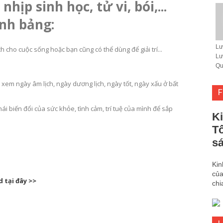
hịp sinh học, tử vi, bói,...
ính bảng:
Lư
cho cuộc sống hoặc bạn cũng có thể dùng để giải trí...
Lư
Qu
ự, xem ngày âm lịch, ngày dương lịch, ngày tốt, ngày xấu ở bất
F
hái biến đổi của sức khỏe, tình cảm, trí tuệ của mình để sắp
Ki
Tố
sá
Kin
của
 tại đây >>
chi