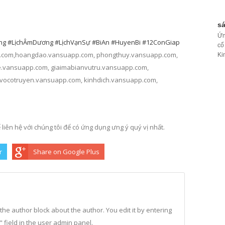
sá
Ứn
ng
#LịchÂmDương
#LịchVạnSự
#BiAn
#HuyenBi
#12ConGiap
cổ
.com,hoangdao.vansuapp.com, phongthuy.vansuapp.com,
Ki
e.vansuapp.com, giaimabianvutru.vansuapp.com,
vocotruyen.vansuapp.com, kinhdich.vansuapp.com,
 liên hệ với chúng tôi để có ứng dụng ưng ý quý vị nhất.
r
Share on Google Plus
n the author block about the author. You edit it by entering
o" field in the user admin panel.