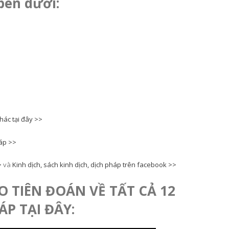
 bên dưới:
hác tại đây >>
háp >>
>
và
Kinh dịch, sách kinh dịch, dịch pháp trên facebook >>
O TIÊN ĐOÁN VỀ TẤT CẢ 12
ÁP TẠI ĐÂY: