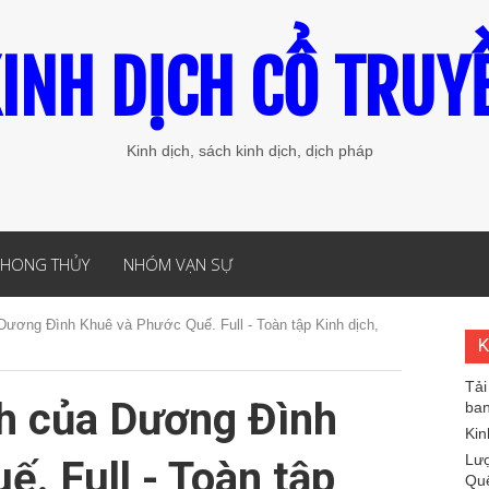
INH DỊCH CỔ TRUY
Kinh dịch, sách kinh dịch, dịch pháp
PHONG THỦY
NHÓM VẠN SỰ
 Dương Đình Khuê và Phước Quế. Full - Toàn tập Kinh dịch,
K
Tải
ch của Dương Đình
ban
Kin
Lượ
. Full - Toàn tập
Quế