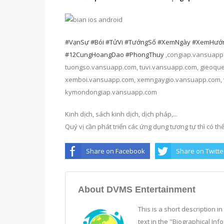
#VạnSự
#Bói
#TửVi
#TướngSố
#XemNgày
#XemHướ
#12CungHoangDao
#PhongThuy
,congiap.vansuapp
tuongso.vansuapp.com, tuvi.vansuapp.com, gieoqu
xemboi.vansuapp.com, xemngaygio.vansuapp.com, 
kymondongiap.vansuapp.com
Kinh dịch, sách kinh dịch, dịch pháp,...
Quý vị cần phát triển các ứng dụng tương tự thì có thể
Share on Facebook
Share on Twitte
About DVMS Entertainment
This is a short description i
text in the "Biographical Inf