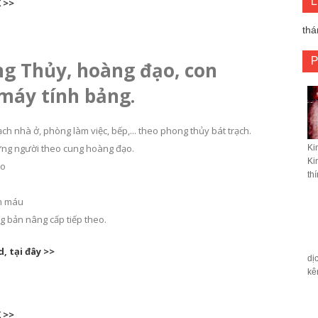
L
K >>
thá
ng Thủy, hoàng đạo, con
 máy tính bảng.
ch nhà ở, phòng làm việc, bếp,... theo phong thủy bát trạch.
từng người theo cung hoàng đạo.
Ki
Ki
ạo
th
óm máu
 bản nâng cấp tiếp theo.
, tại đây >>
dị
kê
K >>