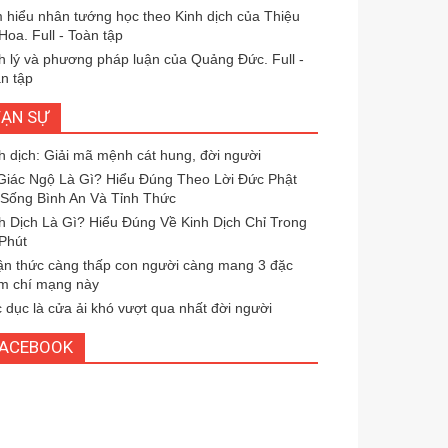
 hiểu nhân tướng học theo Kinh dịch của Thiệu
Hoa. Full - Toàn tập
h lý và phương pháp luận của Quảng Đức. Full -
n tập
ẠN SỰ
h dịch: Giải mã mệnh cát hung, đời người
Giác Ngộ Là Gì? Hiểu Đúng Theo Lời Đức Phật
Sống Bình An Và Tỉnh Thức
h Dịch Là Gì? Hiểu Đúng Về Kinh Dịch Chỉ Trong
Phút
n thức càng thấp con người càng mang 3 đặc
m chí mạng này
 dục là cửa ải khó vượt qua nhất đời người
FACEBOOK