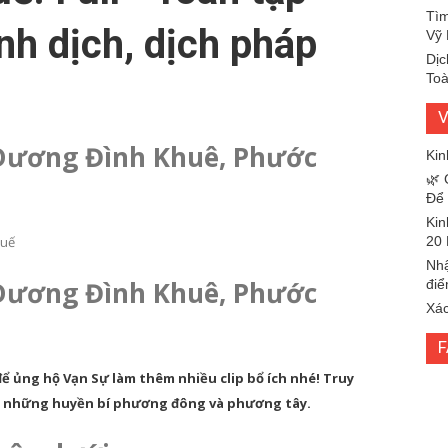
Tìm
nh dịch, dịch pháp
Vỹ 
Dịc
Toà
V
 Dương Đình Khuê, Phước
Kin
🌿 
Để 
Kin
20 
Nhậ
 Dương Đình Khuê, Phước
điể
Xác
để ủng hộ Vạn Sự làm thêm nhiều clip bổ ích nhé! Truy
mã những huyền bí phương đông và phương tây.