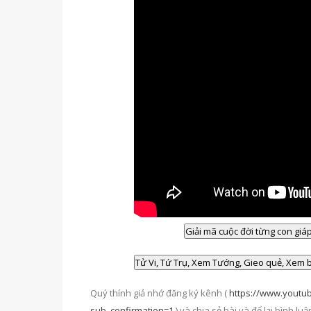
Quý thính giả nhớ đăng ký kênh (
https://www.youtu
sub_confirmation=1
) và chia sẻ bài và để lại bình l