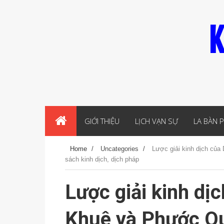
K
GIỚI THIỆU
LỊCH VẠN SỰ
LA BÀN 
Home
/
Uncategories
/
Lược giải kinh dịch của
sách kinh dịch, dịch pháp
Lược giải kinh dị
Khuê và Phước Quế