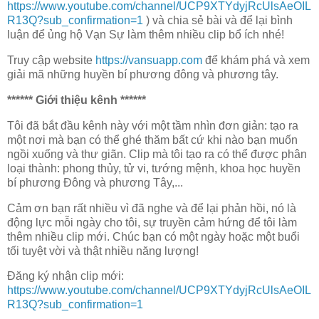
https://www.youtube.com/channel/UCP9XTYdyjRcUlsAeOIL
R13Q?sub_confirmation=1
) và chia sẻ bài và để lại bình
luận để ủng hộ Vạn Sự làm thêm nhiều clip bổ ích nhé!
Truy cập website
https://vansuapp.com
để khám phá và xem
giải mã những huyền bí phương đông và phương tây.
****** Giới thiệu kênh ******
Tôi đã bắt đầu kênh này với một tầm nhìn đơn giản: tạo ra
một nơi mà bạn có thể ghé thăm bất cứ khi nào bạn muốn
ngồi xuống và thư giãn. Clip mà tôi tạo ra có thể được phân
loại thành: phong thủy, tử vi, tướng mệnh, khoa học huyền
bí phương Đông và phương Tây,...
Cảm ơn bạn rất nhiều vì đã nghe và để lại phản hồi, nó là
động lực mỗi ngày cho tôi, sự truyền cảm hứng để tôi làm
thêm nhiều clip mới. Chúc bạn có một ngày hoặc một buổi
tối tuyệt vời và thật nhiều năng lượng!
Đăng ký nhận clip mới:
https://www.youtube.com/channel/UCP9XTYdyjRcUlsAeOIL
R13Q?sub_confirmation=1