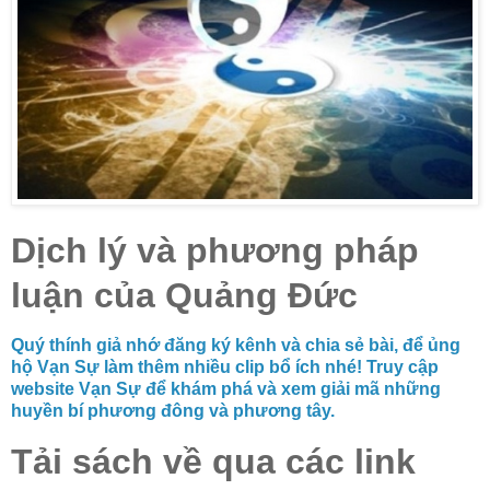
Dịch lý và phương pháp
luận của Quảng Đức
Quý thính giả nhớ đăng ký kênh và chia sẻ bài, để ủng
hộ Vạn Sự làm thêm nhiều clip bổ ích nhé! Truy cập
website Vạn Sự để khám phá và xem giải mã những
huyền bí phương đông và phương tây.
Tải sách về qua các link