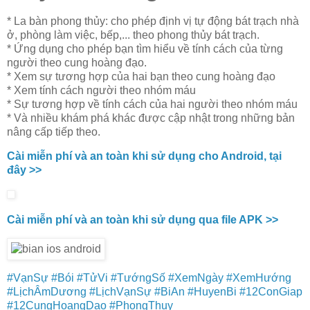
* La bàn phong thủy: cho phép định vị tự động bát trạch nhà
ở, phòng làm việc, bếp,... theo phong thủy bát trạch.
* Ứng dụng cho phép bạn tìm hiểu về tính cách của từng
người theo cung hoàng đạo.
* Xem sự tương hợp của hai bạn theo cung hoàng đạo
* Xem tính cách người theo nhóm máu
* Sự tương hợp về tính cách của hai người theo nhóm máu
* Và nhiều khám phá khác được cập nhật trong những bản
nâng cấp tiếp theo.
Cài miễn phí và an toàn khi sử dụng cho Android, tại
đây >>
Cài miễn phí và an toàn khi sử dụng qua file APK >>
#VạnSự
#Bói
#TửVi
#TướngSố
#XemNgày
#XemHướng
#LịchÂmDương
#LịchVạnSự
#BiAn
#HuyenBi
#12ConGiap
#12CungHoangDao
#PhongThuy